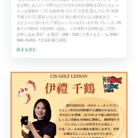
を公開しました✨ CiSではプロそれぞれの個性を活かしたレッ
スンを開催中！ 🏌️‍♂️ 古波津 柊プロ 🏌️‍♂️ 大宜見 賢人プロ 🏌️‍♀️ 伊禮
千鶴プロ 🏌️‍♀️ 荻原 いなほプロ 初心者の方から上級者まで、 一
人ひとりに合わせた丁寧なレッスンを行います😊 📍レッスン料
金 1コマ50分 ￥6,000（税込） ＋打席料￥2,000 📩 ご予約・
お申し込み 受付・お電話・LINE・DMにて承ります！ 📞 098-
988-5455 📍北谷町桑江432...
続きを読む