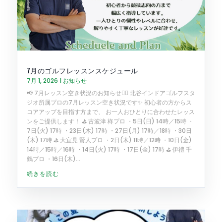
7月のゴルフレッスンスケジュール
7月 1, 2026
|
お知らせ
📢 7月レッスン空き状況のお知らせ🏌️‍♂️ 北谷インドアゴルフスタ
ジオ所属プロの7月レッスン空き状況です✨ 初心者の方からス
コアアップを目指す方まで、 お一人おひとりに合わせたレッス
ンをご提供します！ ⛳️ 古波津 柊プロ ・5日(日) 14時／15時 ・
7日(火) 17時 ・23日(木) 17時 ・27日(月) 17時／18時 ・30日
(木) 17時 ⛳️ 大宜見 賢人プロ ・2日(木) 11時／12時 ・10日(金)
14時／15時／16時 ・14日(火) 17時 ・17日(金) 17時 ⛳️ 伊禮 千
鶴プロ ・16日(木)...
続きを読む