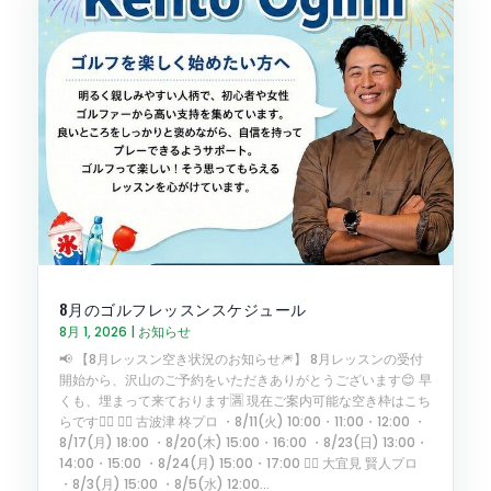
8月のゴルフレッスンスケジュール
8月 1, 2026
|
お知らせ
📢 【8月レッスン空き状況のお知らせ🎆】 8月レッスンの受付
開始から、沢山のご予約をいただきありがとうございます😊 早
くも、埋まって来ております🈵 現在ご案内可能な空き枠はこち
らです🏌️‍♂️ 🏌️‍♂️ 古波津 柊プロ ・8/11(火) 10:00・11:00・12:00 ・
8/17(月) 18:00 ・8/20(木) 15:00・16:00 ・8/23(日) 13:00・
14:00・15:00 ・8/24(月) 15:00・17:00 🏌️‍♂️ 大宜見 賢人プロ
・8/3(月) 15:00 ・8/5(水) 12:00...