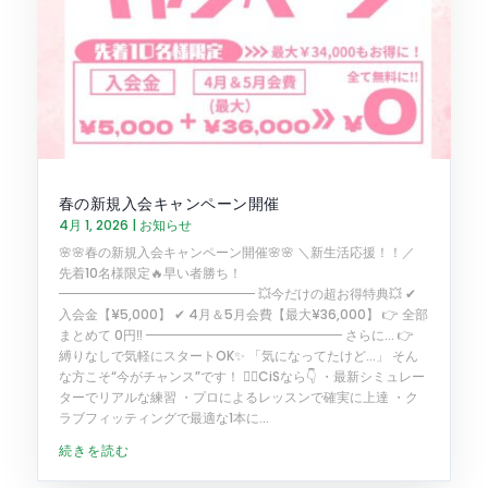
春の新規入会キャンペーン開催
4月 1, 2026
|
お知らせ
🌸🌸春の新規入会キャンペーン開催🌸🌸 ＼新生活応援！！／
先着10名様限定🔥早い者勝ち！
━━━━━━━━━━━━━━━ 💥今だけの超お得特典💥 ✔
入会金【¥5,000】 ✔ 4月＆5月会費【最大¥36,000】 👉 全部
まとめて 0円‼️ ━━━━━━━━━━━━━━━ さらに… 👉
縛りなしで気軽にスタートOK✨ 「気になってたけど…」 そん
な方こそ“今がチャンス”です！ 🏌️‍♂️CiSなら👇 ・最新シミュレー
ターでリアルな練習 ・プロによるレッスンで確実に上達 ・ク
ラブフィッティングで最適な1本に...
続きを読む