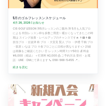
5月のゴルフレッスンスケジュール
4月 26, 2026
|
お知らせ
CIS GOLF LESSON 🎏5月レッスンのご案内 🎏 5月も人気プロ
による 特別レッスン枠を多数ご用意✨ 暖かくなってきたこの時
期は スイング改善・レベルアップのチャンスです🔥 👨‍🏫👩‍🏫
担当プロ ・古波津 柊 プロ ・大宜見 賢人 プロ ・伊禮 千鶴 プロ
・荻原 いなほ プロ ※各プロごとに日程が異なります 👉 詳細
は画像をご確認ください ⏰ レッスン時間 1コマ50分 💰 料金
¥6,000（税込） ＋打席料 ¥2,000 📩 ご予約方法 受付・お電
話・LINE・DMにて承ります 📞 098-988-5455 📍...
続きを読む