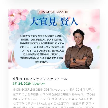
4月のゴルフレッスンスケジュール
3月 24, 2026
|
お知らせ
🌸CIS GOLF LESSON🌸 🏌️‍♂️4月レッスンのご案内 🏌️‍♀️ 4月も実力
派プロによる 特別レッスン枠を多数ご用意✨ 春からゴルフを始
めたい方も🌸 スコアアップを目指したい方も🔥 レベルに合わ
せて丁寧にサポートいたします😊 担当プロ ・古波津 柊 プロ ・
大宜見 賢人 プロ ・伊禮 千鶴 プロ ・荻原 いなほ プロ ※各プロ