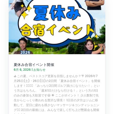
夏休み合宿イベント開催
6月 6, 2026
|
お知らせ
⛳️ この夏、ベストスコア更新を目指しませんか？🌴 2026年7
月25日(土)・26日(日)の2日間 「夏休み合宿イベント」を開催
します！🏌️‍♂️🏌️‍♀️ 「みっちり2日間ゴルフ漬けになりたい！」とい
う方はもちろん、「週末1日だけなら行ける！」という方の1日
のみの参加も大歓迎です😆 🌟 ここがポイント！ 少人数制で先
生からじっくり教われる贅沢な環境！ 1日目の夕方はジムに移
動して、翌日に疲れを残さないマッサージ＆コンディショニン
グ💆‍♀️ 2日目の最後には、みんなで楽しく打ち上げ懇親会も開催