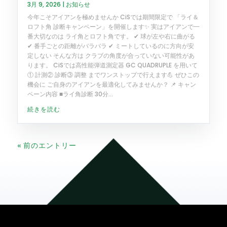
3月 9, 2026
|
お知らせ
今年こそアイアンを極めませんか CiSでは期間限定で 「ライ＆
ロフト角 診断キャンペーン」を開催します✨ 実はアイアンで一
番大切なのは ライ角とロフト角です。 ✔ 球が左や右に曲がる
✔ 番手ごとの距離がバラバラ ✔ ミートしているのに方向が安
定しない そんな方は クラブの角度が合っていない可能性があ
ります。 CiSでは高性能弾道測定器 GC QUADRUPLE を用いて
① 計測② 診断③ 調整 までワンストップで行えます💪 ぜひこの
機会に ご自身のアイアンを最適化してみませんか？ 📌 キャン
ペーン内容 ■ライ角診断 30分...
続きを読む
« 前のエントリー