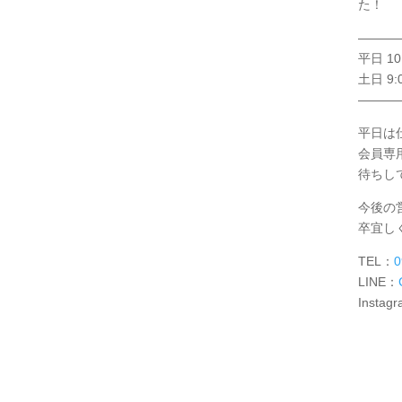
た！
———
平日 10:
土日 9:0
———
平日は
会員専
待ちし
今後の
卒宜しく
TEL：
0
LINE：
Instag