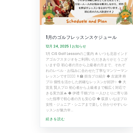
1月のゴルフレッスンスケジュール
12月 24, 2025
|
お知らせ
1月 CiS Golf Lessonのご案内 🎍 いつも北谷インド
アゴルフスタジオをご利用いただきありがとうござ
います😊 初心者の方から上級者の方まで、それぞ
れのレベル・お悩みに合わせた丁寧なマンツーマン
レッスンです🏌️‍♂️🏌️‍♀️ 👨‍🏫 担当プロ紹介 ◆ 古波津 柊
プロ 個性を活かした的確なレッスンが好評✨ ◆ 大
宜見 賢人プロ 初心者から上級者まで幅広く対応で
きる実力派🔥 ◆ 伊禮 千鶴プロ 一人ひとりに寄り添
った指導で初心者の方も安心😊 ◆ 荻原 いなほプロ
女性・ジュニア・シニアまで楽しく分かりやすいレ
ッスンが魅力🌸...
続きを読む