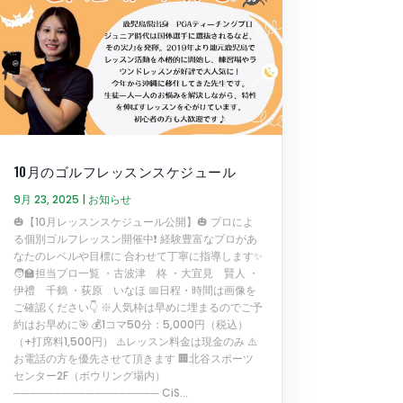
10月のゴルフレッスンスケジュール
9月 23, 2025
|
お知らせ
🎃【10月レッスンスケジュール公開】🎃 プロによ
る個別ゴルフレッスン開催中❗ 経験豊富なプロがあ
なたのレベルや目標に 合わせて丁寧に指導します✨
🧑‍🏫担当プロ一覧 ・古波津 柊 ・大宜見 賢人 ・
伊禮 千鶴 ・荻原 いなほ 📅日程・時間は画像を
ご確認ください👇 ※人気枠は早めに埋まるのでご予
約はお早めに🎯 💰1コマ50分：5,000円（税込）
（+打席料1,500円） ⚠️レッスン料金は現金のみ ⚠️
お電話の方を優先させて頂きます 🏢北谷スポーツ
センター2F（ボウリング場内）
────────────────── CiS...