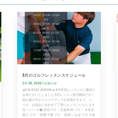
3月のゴルフレッスンスケジュール
2月 25, 2026
|
お知らせ
⛳️CiS GOLF LESSON ⛳️ 3月特別レッスンのご案内🌕
お待たせいたしました 3月レッスン受付開始です✨
初心者の方からスコアアップを目指す方まで、 レ
ベル・お悩みに合わせて丁寧にレッスンいたします
😊 ⸻ 👨‍🏫 担当プロ ・古波津 柊 プロ ・大宜見
賢人 プロ ・伊禮 千鶴 プロ ・荻原 いなほ プロ ※各