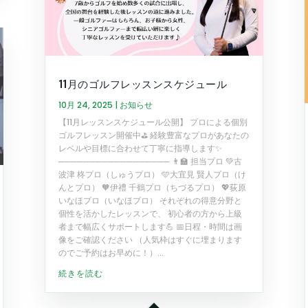
11月のゴルフレッスンスケジュール
10月 24, 2025
|
お知らせ
【11月レッスンスケジュール公開】 プロによる個別
ゴルフレッスン開催中⛳️ 経験豊富なプロがあなたの
レベルや目標に合わせて丁寧に指導します✨
────────────────── 👨‍🏫 担当プロ 💚古
波津 柊プロ（しゅうプロ） 🩵大宜見 賢人プロ（け
んとプロ） 🧡伊禮 千鶴プロ（ちづるプロ） 💖荻原
いなほプロ（いなほプロ） それぞれの得意分野と
個性を活かしたレッスンで、 初心者の方から上級
者まで幅広くサポートします💪 📅日程・時間は画
像をご確認ください （人気枠はすぐに埋まります
のでご予約はお早めに！）...
続きを読む