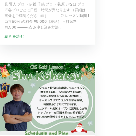
見 賢人 プロ ・伊禮 千鶴 プロ ・荻原 いなほ プロ
※各プロごとに日程・時間が異なります （詳細は
画像をご確認ください📅） ⸻ ⏰ レッスン時間 1
コマ50分 💰 料金 ¥5,000（税込） ＋打席料
¥1,500 ⸻ 📩 お申し込み方法...
続きを読む