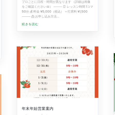
プロごとに日程・時間が異なります （詳細は画像
をご確認ください📅） ⸻ ⏰ レッスン時間 1コマ
50分 💰 料金 ¥5,000（税込） ＋打席料 ¥1,500
⸻ 📩 お申し込み方法...
続きを読む
年末年始営業案内