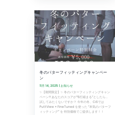
冬のパターフィッティングキャンペー
ン
11月 14, 2025
|
お知らせ
✨【期間限定】✨ 冬のパターフィッティングキャン
ペーン!! あなたのスコアが“5打縮まる”としたら…
試してみたくないですか？ 今年の冬、CiSでは
PuttView × FineTuned を使った “本気のパターフ
ィッティング” を 特別価格でご提供します！！