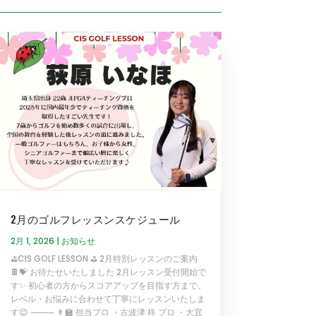
2月のゴルフレッスンスケジュール
2月 1, 2026
|
お知らせ
⛳️CIS GOLF LESSON ⛳️ 2月特別レッスンのご案内
🍫💝 お待たせいたしました 2月レッスン受付開始で
す✨ 初心者の方からスコアアップを目指す方まで、
レベル・お悩みに合わせて丁寧にレッスンいたしま
す😊 ⸻ 👨‍🏫 担当プロ ・古波津 柊 プロ ・大宜