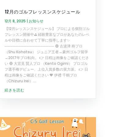
12月のゴルフレッスンスケジュール
12月 8, 2025
|
お知らせ
【12月レッスンスケジュール】 プロによる個別ゴル
フレッスン開催中⛳️ 経験豊富なプロがあなたのレベ
ルや目標に合わせて丁寧に指導します✨
────────────────── 🟢 古波津 柊プロ
（Shu Kohatsu） ジュニア王者→豪州ゴルフ留学
→2017年プロ転向。 👉 日程は画像をご確認くださ
い 🔵 大宜見 賢人プロ （Kento Ogimi） プロゴル
フ選手権デビュー、上位入賞多数の実力派。 👉 日
程は画像をご確認ください 🧡 伊禮 千鶴プロ
（Chizuru Irei）...
続きを読む