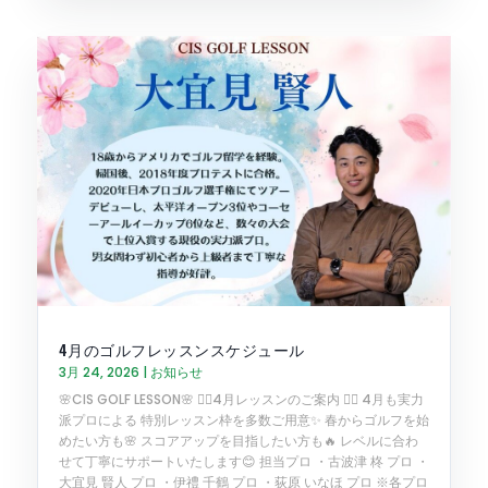
4月のゴルフレッスンスケジュール
3月 24, 2026
|
お知らせ
🌸CIS GOLF LESSON🌸 🏌️‍♂️4月レッスンのご案内 🏌️‍♀️ 4月も実力
派プロによる 特別レッスン枠を多数ご用意✨ 春からゴルフを始
めたい方も🌸 スコアアップを目指したい方も🔥 レベルに合わ
せて丁寧にサポートいたします😊 担当プロ ・古波津 柊 プロ ・
大宜見 賢人 プロ ・伊禮 千鶴 プロ ・荻原 いなほ プロ ※各プロ