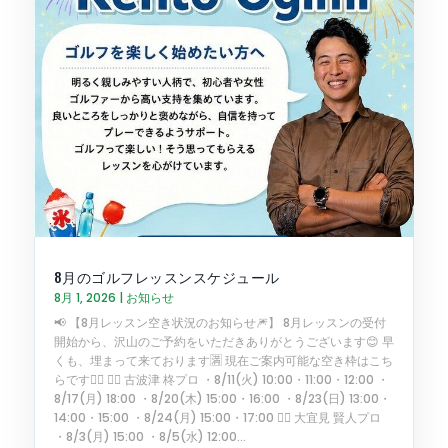
8月のゴルフレッスンスケジュール
8月 1, 2026
|
お知らせ
📢 【8月レッスン空き状況のお知らせ🎆】 8月レッスンの受付
開始から、沢山のご予約をいただきありがとうございます😊 早
くも、埋まって来ております🈵 現在ご案内可能な空き枠はこち
らです🏌️‍♂️ 🏌️‍♂️ 古波津 柊プロ ・8/11(火) 10:00・11:00・12:00 ・
8/17(月) 18:00 ・8/20(木) 15:00・16:00 ・8/23(日) 13:00・
14:00・15:00 ・8/24(月) 15:00・17:00 🏌️‍♂️ 大宜見 賢人プロ
・8/3(月) 15:00 ・8/5(水) 12:00...