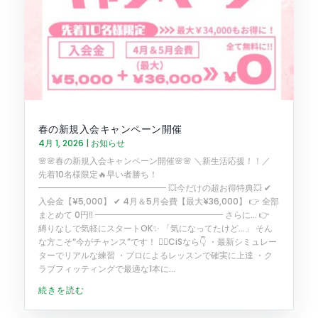
春の新規入会キャンペーン開催
4月 1, 2026
|
お知らせ
🌸🌸春の新規入会キャンペーン開催🌸🌸 ＼新生活応援！！／
先着10名様限定🔥早い者勝ち！
━━━━━━━━━━━━━━━ 💥今だけの超お得特典💥 ✔
入会金【¥5,000】 ✔ 4月＆5月会費【最大¥36,000】 👉 全部
まとめて 0円‼️ ━━━━━━━━━━━━━━━ さらに… 👉
縛りなしで気軽にスタートOK✨ 「気になってたけど…」 そん
な方こそ“今がチャンス”です！ 🏌️‍♂️CiSなら👇 ・最新シミュレー
ターでリアルな練習 ・プロによるレッスンで確実に上達 ・ク
ラブフィッティングで最適な1本に...
続きを読む