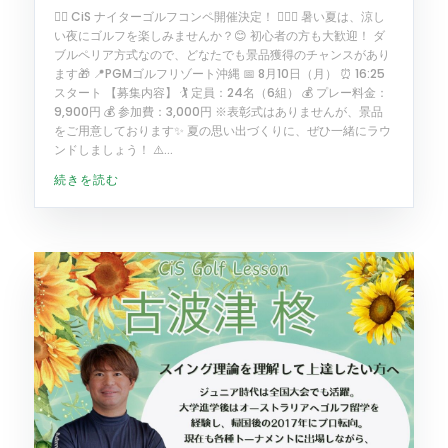
🏌️‍♂️ CiS ナイターゴルフコンペ開催決定！ 🏌️‍♀️✨ 暑い夏は、涼し
い夜にゴルフを楽しみませんか？😊 初心者の方も大歓迎！ ダ
ブルペリア方式なので、どなたでも景品獲得のチャンスがあり
ます🎁 📍PGMゴルフリゾート沖縄 📅 8月10日（月） ⏰ 16:25
スタート 【募集内容】 🏌️ 定員：24名（6組） 💰 プレー料金：
9,900円 💰 参加費：3,000円 ※表彰式はありませんが、景品
をご用意しております✨ 夏の思い出づくりに、ぜひ一緒にラウ
ンドしましょう！ ⚠️...
続きを読む