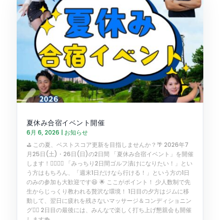
夏休み合宿イベント開催
6月 6, 2026
|
お知らせ
⛳️ この夏、ベストスコア更新を目指しませんか？🌴 2026年7
月25日(土)・26日(日)の2日間 「夏休み合宿イベント」を開催
します！🏌️‍♂️🏌️‍♀️ 「みっちり2日間ゴルフ漬けになりたい！」とい
う方はもちろん、「週末1日だけなら行ける！」という方の1日
のみの参加も大歓迎です😆 🌟 ここがポイント！ 少人数制で先
生からじっくり教われる贅沢な環境！ 1日目の夕方はジムに移
動して、翌日に疲れを残さないマッサージ＆コンディショニン
グ💆‍♀️ 2日目の最後には、みんなで楽しく打ち上げ懇親会も開催
します🍻...