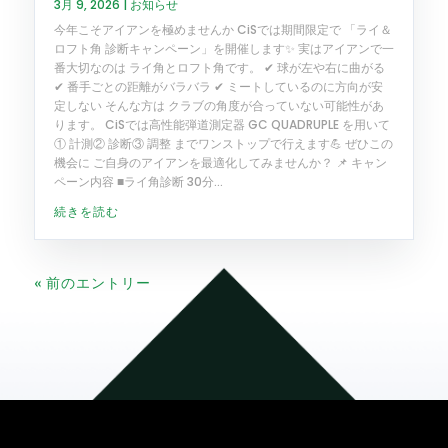
3月 9, 2026
|
お知らせ
今年こそアイアンを極めませんか CiSでは期間限定で 「ライ＆
ロフト角 診断キャンペーン」を開催します✨ 実はアイアンで一
番大切なのは ライ角とロフト角です。 ✔ 球が左や右に曲がる
✔ 番手ごとの距離がバラバラ ✔ ミートしているのに方向が安
定しない そんな方は クラブの角度が合っていない可能性があ
ります。 CiSでは高性能弾道測定器 GC QUADRUPLE を用いて
① 計測② 診断③ 調整 までワンストップで行えます💪 ぜひこの
機会に ご自身のアイアンを最適化してみませんか？ 📌 キャン
ペーン内容 ■ライ角診断 30分...
続きを読む
« 前のエントリー