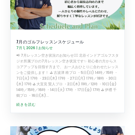
7月のゴルフレッスンスケジュール
7月 1, 2026
|
お知らせ
📢 7月レッスン空き状況のお知らせ🏌️‍♂️ 北谷インドアゴルフスタ
ジオ所属プロの7月レッスン空き状況です✨ 初心者の方からス
コアアップを目指す方まで、 お一人おひとりに合わせたレッス
ンをご提供します！ ⛳️ 古波津 柊プロ ・5日(日) 14時／15時 ・
7日(火) 17時 ・23日(木) 17時 ・27日(月) 17時／18時 ・30日
(木) 17時 ⛳️ 大宜見 賢人プロ ・2日(木) 11時／12時 ・10日(金)
14時／15時／16時 ・14日(火) 17時 ・17日(金) 17時 ⛳️ 伊禮 千
鶴プロ ・16日(木)...
続きを読む