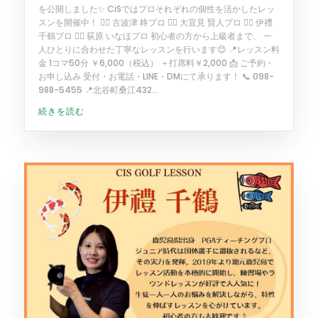
を公開しました✨ CiSではプロそれぞれの個性を活かしたレッ
スンを開催中！ 🏌️‍♂️ 古波津 柊プロ 🏌️‍♂️ 大宜見 賢人プロ 🏌️‍♀️ 伊禮
千鶴プロ 🏌️‍♀️ 荻原 いなほプロ 初心者の方から上級者まで、 一
人ひとりに合わせた丁寧なレッスンを行います😊 📍レッスン料
金 1コマ50分 ￥6,000（税込） ＋打席料￥2,000 📩 ご予約・
お申し込み 受付・お電話・LINE・DMにて承ります！ 📞 098-
988-5455 📍北谷町桑江432...
続きを読む