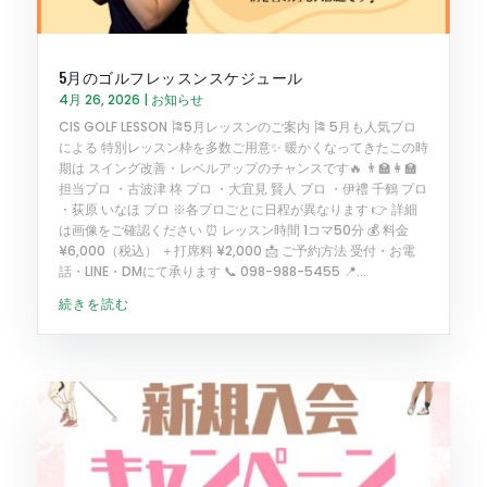
5月のゴルフレッスンスケジュール
4月 26, 2026
|
お知らせ
CIS GOLF LESSON 🎏5月レッスンのご案内 🎏 5月も人気プロ
による 特別レッスン枠を多数ご用意✨ 暖かくなってきたこの時
期は スイング改善・レベルアップのチャンスです🔥 👨‍🏫👩‍🏫
担当プロ ・古波津 柊 プロ ・大宜見 賢人 プロ ・伊禮 千鶴 プロ
・荻原 いなほ プロ ※各プロごとに日程が異なります 👉 詳細
は画像をご確認ください ⏰ レッスン時間 1コマ50分 💰 料金
¥6,000（税込） ＋打席料 ¥2,000 📩 ご予約方法 受付・お電
話・LINE・DMにて承ります 📞 098-988-5455 📍...
続きを読む