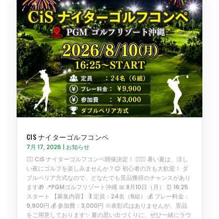
CIS ナイターゴルフコンペ
7月 17, 2026
|
お知らせ
🏌️‍♂️ CiS ナイターゴルフコンペ開催決定！ 🏌️‍♀️✨ 暑い夏は、涼し
い夜にゴルフを楽しみませんか？😊 初心者の方も大歓迎！ ダ
ブルペリア方式なので、どなたでも景品獲得のチャンスがあり
ます🎁 📍PGMゴルフリゾート沖縄 📅 8月10日（月） ⏰ 16:25
スタート 【募集内容】 🏌️ 定員：24名（6組） 💰 プレー料金：
9,900円 💰 参加費：3,000円 ※表彰式はありませんが、景品
をご用意しております✨ 夏の思い出づくりに、ぜひ一緒にラウ