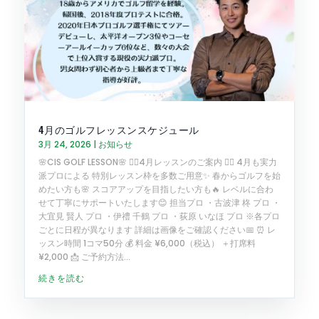
4月のゴルフレッスンスケジュール
3月 24, 2026
|
お知らせ
🌸CIS GOLF LESSON🌸 🏌️‍♂️4月レッスンのご案内 🏌️‍♀️ 4月も実力
派プロによる 特別レッスン枠を多数ご用意✨ 春からゴルフを始
めたい方も🌸 スコアアップを目指したい方も🔥 レベルに合わ
せて丁寧にサポートいたします😊 担当プロ ・古波津 柊 プロ ・
大宜見 賢人 プロ ・伊禮 千鶴 プロ ・荻原 いなほ プロ ※各プロ
ごとに日程が異なります 詳細は画像をご確認ください📅 ⏰ レ
ッスン時間 1コマ50分 💰 料金 ¥6,000（税込） ＋打席料
¥2,000 📩 ご予約方法...
続きを読む