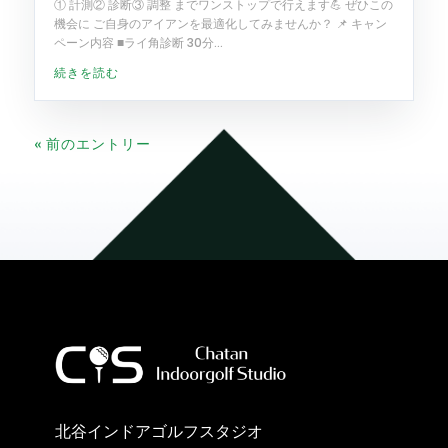
① 計測② 診断③ 調整 までワンストップで行えます💪 ぜひこの
機会に ご自身のアイアンを最適化してみませんか？ 📌 キャン
ペーン内容 ■ライ角診断 30分...
続きを読む
« 前のエントリー
北谷インドアゴルフスタジオ