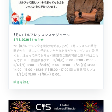
8月のゴルフレッスンスケジュール
8月 1, 2026
|
お知らせ
📢 【8月レッスン空き状況のお知らせ🎆】 8月レッスンの受付
開始から、沢山のご予約をいただきありがとうございます😊 早
くも、埋まって来ております🈵 現在ご案内可能な空き枠はこち
らです🏌️‍♂️ 🏌️‍♂️ 古波津 柊プロ ・8/11(火) 10:00・11:00・12:00 ・
8/17(月) 18:00 ・8/20(木) 15:00・16:00 ・8/23(日) 13:00・
14:00・15:00 ・8/24(月) 15:00・17:00 🏌️‍♂️ 大宜見 賢人プロ
・8/3(月) 15:00 ・8/5(水) 12:00...
続きを読む