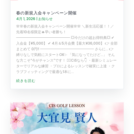
春の新規入会キャンペーン開催
4月 1, 2026
|
お知らせ
🌸🌸春の新規入会キャンペーン開催🌸🌸 ＼新生活応援！！／
先着10名様限定🔥早い者勝ち！
━━━━━━━━━━━━━━━ 💥今だけの超お得特典💥 ✔
入会金【¥5,000】 ✔ 4月＆5月会費【最大¥36,000】 👉 全部
まとめて 0円‼️ ━━━━━━━━━━━━━━━ さらに… 👉
縛りなしで気軽にスタートOK✨ 「気になってたけど…」 そん
な方こそ“今がチャンス”です！ 🏌️‍♂️CiSなら👇 ・最新シミュレー
ターでリアルな練習 ・プロによるレッスンで確実に上達 ・ク
ラブフィッティングで最適な1本に...
続きを読む