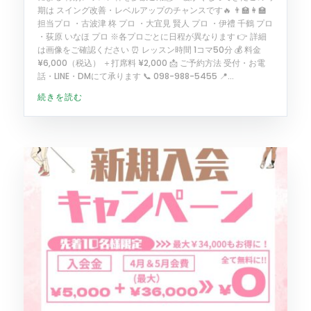
期は スイング改善・レベルアップのチャンスです🔥 👨‍🏫👩‍🏫
担当プロ ・古波津 柊 プロ ・大宜見 賢人 プロ ・伊禮 千鶴 プロ
・荻原 いなほ プロ ※各プロごとに日程が異なります 👉 詳細
は画像をご確認ください ⏰ レッスン時間 1コマ50分 💰 料金
¥6,000（税込） ＋打席料 ¥2,000 📩 ご予約方法 受付・お電
話・LINE・DMにて承ります 📞 098-988-5455 📍...
続きを読む