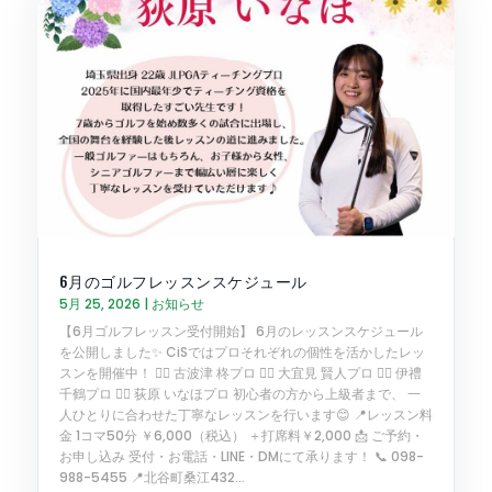
6月のゴルフレッスンスケジュール
5月 25, 2026
|
お知らせ
【6月ゴルフレッスン受付開始】 6月のレッスンスケジュール
を公開しました✨ CiSではプロそれぞれの個性を活かしたレッ
スンを開催中！ 🏌️‍♂️ 古波津 柊プロ 🏌️‍♂️ 大宜見 賢人プロ 🏌️‍♀️ 伊禮
千鶴プロ 🏌️‍♀️ 荻原 いなほプロ 初心者の方から上級者まで、 一
人ひとりに合わせた丁寧なレッスンを行います😊 📍レッスン料
金 1コマ50分 ￥6,000（税込） ＋打席料￥2,000 📩 ご予約・
お申し込み 受付・お電話・LINE・DMにて承ります！ 📞 098-
988-5455 📍北谷町桑江432...