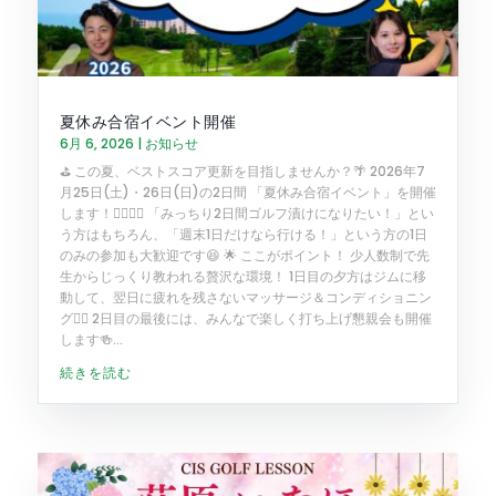
夏休み合宿イベント開催
6月 6, 2026
|
お知らせ
⛳️ この夏、ベストスコア更新を目指しませんか？🌴 2026年7
月25日(土)・26日(日)の2日間 「夏休み合宿イベント」を開催
します！🏌️‍♂️🏌️‍♀️ 「みっちり2日間ゴルフ漬けになりたい！」とい
う方はもちろん、「週末1日だけなら行ける！」という方の1日
のみの参加も大歓迎です😆 🌟 ここがポイント！ 少人数制で先
生からじっくり教われる贅沢な環境！ 1日目の夕方はジムに移
動して、翌日に疲れを残さないマッサージ＆コンディショニン
グ💆‍♀️ 2日目の最後には、みんなで楽しく打ち上げ懇親会も開催
します🍻...
続きを読む