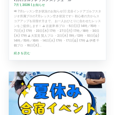
7月 1, 2026
|
お知らせ
📢 7月レッスン空き状況のお知らせ🏌️‍♂️ 北谷インドアゴルフスタ
ジオ所属プロの7月レッスン空き状況です✨ 初心者の方からス
コアアップを目指す方まで、 お一人おひとりに合わせたレッス
ンをご提供します！ ⛳️ 古波津 柊プロ ・5日(日) 14時／15時 ・
7日(火) 17時 ・23日(木) 17時 ・27日(月) 17時／18時 ・30日
(木) 17時 ⛳️ 大宜見 賢人プロ ・2日(木) 11時／12時 ・10日(金)
14時／15時／16時 ・14日(火) 17時 ・17日(金) 17時 ⛳️ 伊禮 千
鶴プロ ・16日(木)...
続きを読む