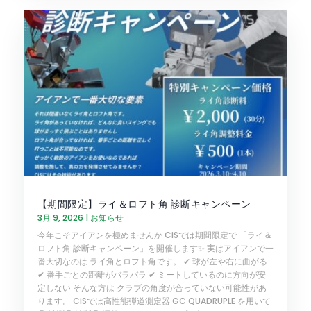
【期間限定】ライ＆ロフト角 診断キャンペーン
3月 9, 2026
|
お知らせ
今年こそアイアンを極めませんか CiSでは期間限定で 「ライ＆
ロフト角 診断キャンペーン」を開催します✨ 実はアイアンで一
番大切なのは ライ角とロフト角です。 ✔ 球が左や右に曲がる
✔ 番手ごとの距離がバラバラ ✔ ミートしているのに方向が安
定しない そんな方は クラブの角度が合っていない可能性があ
ります。 CiSでは高性能弾道測定器 GC QUADRUPLE を用いて