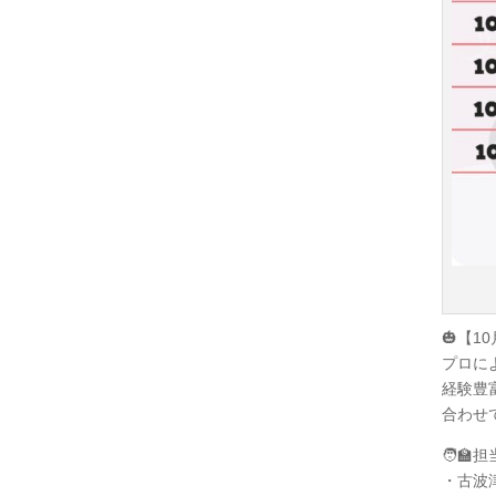
🎃【1
プロに
経験豊
合わせ
🧑‍
・古波