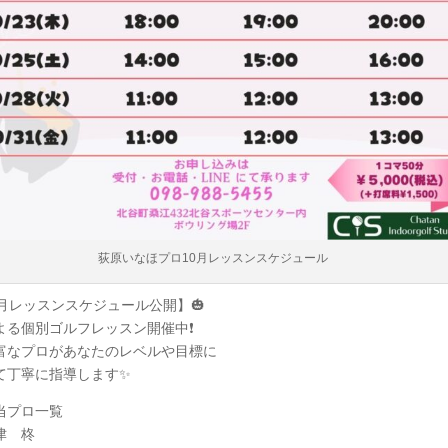
荻原いなほプロ10月レッスンスケジュール
0月レッスンスケジュール公開】🎃
よる個別ゴルフレッスン開催中❗
富なプロがあなたのレベルや目標に
て丁寧に指導します✨
担当プロ一覧
津 柊