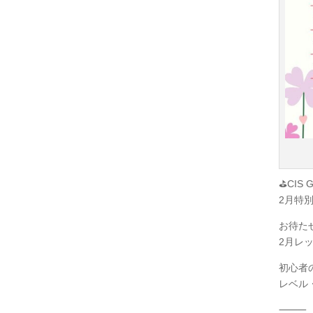
⛳️CIS 
2月特別
お待た
2月レ
初心者
レベル
⸻