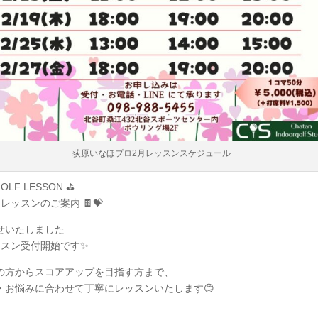
荻原いなほプロ2月レッスンスケジュール
GOLF LESSON ⛳️
レッスンのご案内 🍫💝
せいたしました
ッスン受付開始です✨
の方からスコアアップを目指す方まで、
・お悩みに合わせて丁寧にレッスンいたします😊